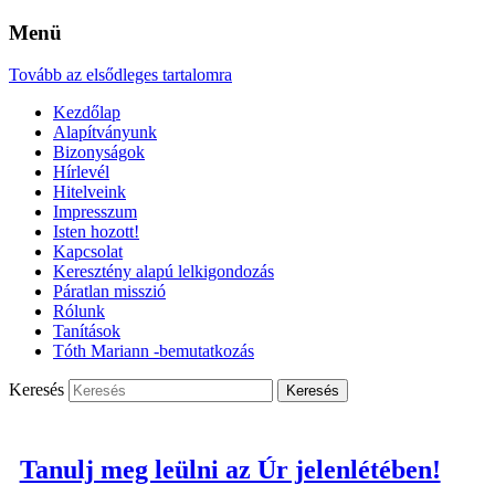
Menü
Tovább az elsődleges tartalomra
Kezdőlap
Alapítványunk
Bizonyságok
Hírlevél
Hitelveink
Impresszum
Isten hozott!
Kapcsolat
Keresztény alapú lelkigondozás
Páratlan misszió
Rólunk
Tanítások
Tóth Mariann -bemutatkozás
Keresés
Tanulj meg leülni az Úr jelenlétében!