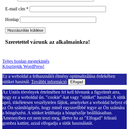
E-mail cím
*
Honlap
Szeretettel várunk az alkalmainkra!
Teljes honlap megtekintés
Köszönjük WordPress!
Ez a weboldal a felhasználói élmény optimalizálása érdekében
sütiket használ.
További információ
Elfogad
Az Uniós törvények értelmében fel kell hívnunk a figyelmét arra,
hogy ez a weboldal ún. "cookie"-kat vagy "sütiket" használ. A sütik
apró, tökéletesen veszélytelen fájlok, amelyeket a weboldal helyez el
az Ön számítógépén, hogy minél egyszerűbbé tegye az Ön számára
a böngészést. A sütiket letilthatja a böngészője beállításaiban.
Amennyiben ezt nem teszi meg, illetve ha az "Elfogad" feliratú
gombra kattint, azzal elfogadja a sütik használatát.